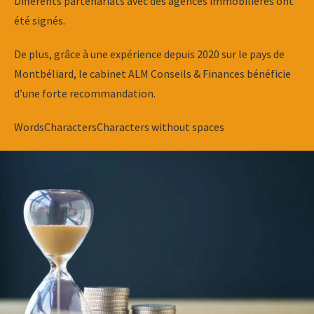
Différents partenariats avec des agences immobilières ont
été signés.
De plus, grâce à une expérience depuis 2020 sur le pays de
Montbéliard, le cabinet ALM Conseils & Finances bénéficie
d’une forte recommandation.
Words
Characters
Characters without spaces